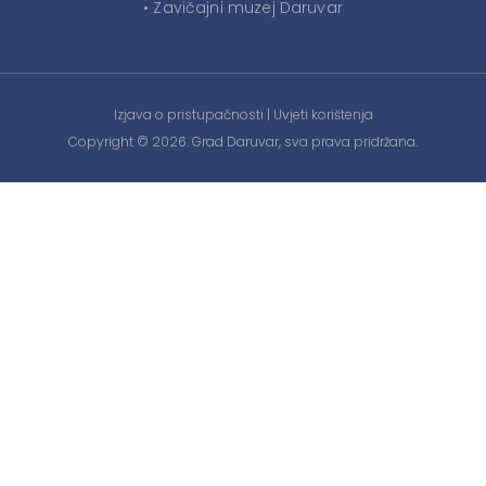
• Zavičajni muzej Daruvar
Izjava o pristupačnosti
|
Uvjeti korištenja
Copyright © 2026. Grad Daruvar, sva prava pridržana.