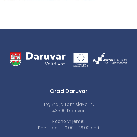
Grad Daruvar
Trg kralja Tomislava 14,
43500 Daruvar
Radno vrijeme:
Pon – pet | 7:00 – 15:00 sati