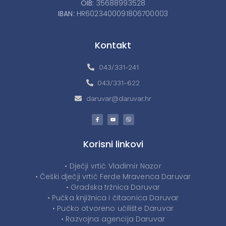
OIB:
35688993528
IBAN:
HR6023400091806700003
Kontakt
043/331-241
043/331-622
daruvar@daruvar.hr
Korisni linkovi
• Dječji vrtić Vladimir Nazor
• Češki dječji vrtić Ferde Mravenca Daruvar
• Gradska tržnica Daruvar
• Pučka knjižnica i čitaonica Daruvar
• Pučko otvoreno učilište Daruvar
• Razvojna agencija Daruvar