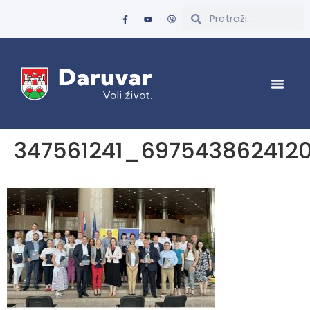
347561241_697543862412