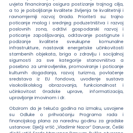
uvjeta financiranja osigura postizanje trajnog cilja,
a to je poboljšanje kvalitete življenja te kvalitetniji i
ravnomjerniji razvoj Grada. Prioriteti su: trajno
poticanje malog i srednjeg poduzetništva i razvoj
poslovnih zona, održivi gospodarski razvoj i
poticanje zapošljavanja, održavanje postignute i
podizanje kvalitete sveukupne komunalne
infrastrukture, nastavak energetske učinkovitosti
stambenih objekata, briga o zdravlju i socijalnoj
sigurnosti za sve kategorije stanovništva a
posebno za umirovljenike, promoviranje i poticanje
kulturnih događanja, razvoj turizma, povlačenje
sredstava iz EU fondova, uvođenje sustava
visokoškolskog obrazovanja, funkcionalnost i
učinkovitost Gradske uprave, informatizacija,
upravljanje imovinom i dr.
Obzirom da je tekuća godina na izmaku, usvojene
su Odluke o prihvaćanju Programa rada i
financijskog plana za narednu godinu za gradske
ustanove: Dječji vrtić „Vladimir Nazor“ Daruvar, Češki