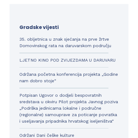
Gradske vijesti
35. obljetnica u znak sjećanja na prve žrtve
Domovinskog rata na daruvarskom području
LJETNO KINO POD ZVIJEZDAMA U DARUVARU
Održana početna konferencija projekta „Godine
nam dobro stoje“
Potpisan Ugovor o dodjeli bespovratnih
sredstava u okviru Pilot projekta Javnog poziva
„Podrška jedinicama lokalne i područne
(regionalne) samouprave za poticanje povratka
i useljavanja pripadnika hrvatskog iseljeništva“
Održani Dani češke kulture