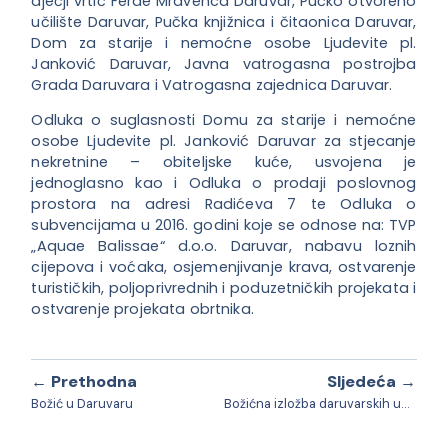
dječji vrtić Ferde Mravenca Daruvar, Pučko otvoreno
učilište Daruvar, Pučka knjižnica i čitaonica Daruvar,
Dom za starije i nemoćne osobe Ljudevite pl.
Janković Daruvar, Javna vatrogasna postrojba
Grada Daruvara i Vatrogasna zajednica Daruvar.
Odluka o suglasnosti Domu za starije i nemoćne
osobe Ljudevite pl. Janković Daruvar za stjecanje
nekretnine – obiteljske kuće, usvojena je
jednoglasno kao i Odluka o prodaji poslovnog
prostora na adresi Radićeva 7 te Odluka o
subvencijama u 2016. godini koje se odnose na: TVP
„Aquae Balissae“ d.o.o. Daruvar, nabavu loznih
cijepova i voćaka, osjemenjivanje krava, ostvarenje
turističkih, poljoprivrednih i poduzetničkih projekata i
ostvarenje projekata obrtnika.
← Prethodna
Sljedeća →
Božić u Daruvaru
Božićna izložba daruvarskih umjetnika