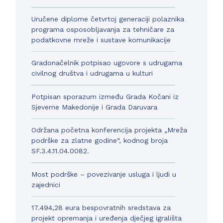
Uručene diplome četvrtoj generaciji polaznika
programa osposobljavanja za tehničare za
podatkovne mreže i sustave komunikacije
Gradonačelnik potpisao ugovore s udrugama
civilnog društva i udrugama u kulturi
Potpisan sporazum između Grada Kočani iz
Sjeverne Makedonije i Grada Daruvara
Održana početna konferencija projekta „Mreža
podrške za zlatne godine“, kodnog broja
SF.3.4.11.04.0082.
Most podrške – povezivanje usluga i ljudi u
zajednici
17.494,28 eura bespovratnih sredstava za
projekt opremanja i uređenja dječjeg igrališta