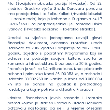
Fila (Socijaldemokratska partija Hrvatske). Od 23.
sjednice Gradsko vijeće Grada Daruvara ponovno
ima predsjednicu i to Željku Kollert (Hrvatski laburisti
– Stranka rada) koja je izabrana s 10 glasova ZA i 7
SUZDRŽANIH. Za potpredsjednicu je izabrana Dinka
Ivanović (Hrvatska socijalno – liberalna stranka).
Gradski su vijećnici jednoglasno usvojili glavni
financijski dokument, odnosno Proračun Grada
Daruvara za 2016. godinu i projekcije za 2017. i 2018.
godinu, zajedno s popratnim Programima koji se
odnose na područje socijale, kulture, sporta te
komunalnu infrastrukturu. U odnosu na 2015. godinu,
Proračun je veći za 3,2 milijuna kuna. Iznos planiranih
prihoda i primitaka iznosi 36.100.353 kn, a rashoda i
izdataka 33.032.269 kn. Razlika je iznos od 3.068.084
kn što se odnosi na gubitak iz prethodnog
razdoblja, a koji je potrebno uključiti u Proračun.
Prioriteti financiranja javnih rashoda i izdataka
prema kojima je izrađen Proračun Grada Daruvara
održavaju nastojanja da se i u vrijeme otežanih