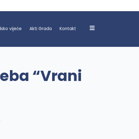
sko vijeće
Akti Grada
Kontakt
eba “Vrani
”