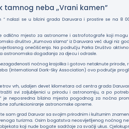
k tamnog neba ,,Vrani kamen”
” nalazi se u blizini grada Daruvara i prostire se na 8 0
je odlično mjesto za astronome i astrofotografe koji mogu u
ko društvo ,,Kumova slama” iz Daruvara već dugi niz godina 
jetlosnog onečišćenja. Na području Parka Društvo aktivno
zna astronomska događanja za djecu i odrasle.
 nezagađenosti noćnog krajolika i gotovo netaknute prirode
neba (International Dark-Sky Association) ovo područje p
 Petrov vrh, udaljen devet kilometara od centra grada Daru
ažiti svi zaljubljenici u prirodu i astronomiju, a po potre
h” je neposredna blizina mjesta pogodnog za noćna prom
trebne zafunkcioniranje astronomske opreme.
te sam grad Daruvar sa svojim prirodnim i kulturnim zname
stvenoga turizma. Osim bogatstva neosvijetljenog noćnog
 objekata koji nude bogate sadržaje za svačiji ukus. Cjelokup