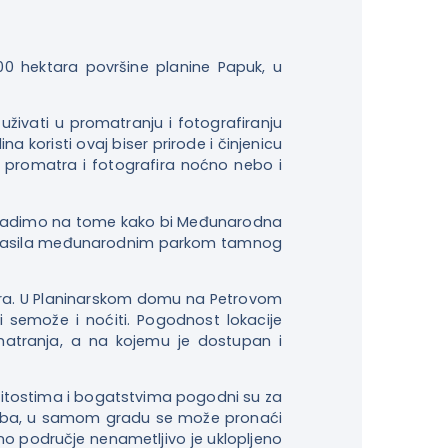
00 hektara površine planine Papuk, u
živati u promatranju i fotografiranju
koristi ovaj biser prirode i činjenicu
 promatra i fotografira noćno nebo i
, radimo na tome kako bi Međunarodna
roglasila međunarodnim parkom tamnog
vara. U Planinarskom domu na Petrovom
bi semože i noćiti. Pogodnost lokacije
atranja, a na kojemu je dostupan i
nitostima i bogatstvima pogodni su za
 neba, u samom gradu se može pronaći
no područje nenametljivo je uklopljeno