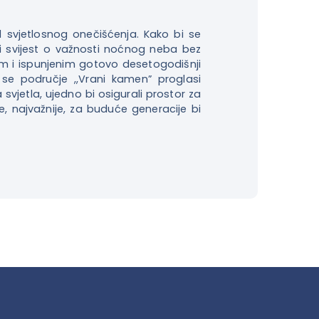
d svjetlosnog onečišćenja. Kako bi se
ati svijest o važnosti noćnog neba bez
nim i ispunjenim gotovo desetogodišnji
se područje ,,Vrani kamen” proglasi
etla, ujedno bi osigurali prostor za
e, najvažnije, za buduće generacije bi