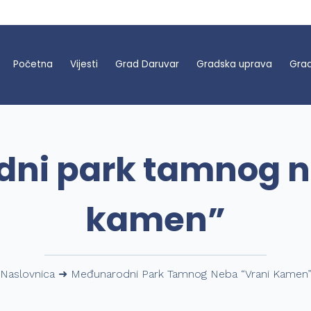
Početna
Vijesti
Grad Daruvar
Gradska uprava
Grad
ni park tamnog n
kamen”
Naslovnica
➜
Međunarodni Park Tamnog Neba “Vrani Kamen