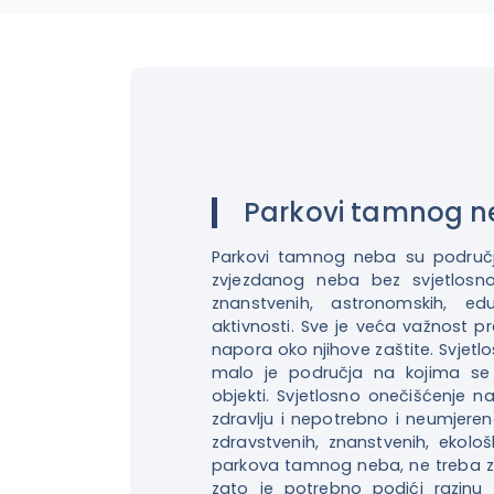
Parkovi tamnog 
Parkovi tamnog neba su područj
zvjezdanog neba bez svjetlosno
znanstvenih, astronomskih, eduk
aktivnosti. Sve je veća važnost p
napora oko njihove zaštite. Svjetlo
malo je područja na kojima se 
objekti. Svjetlosno onečišćenje n
zdravlju i nepotrebno i neumjeren
zdravstvenih, znanstvenih, ekolo
parkova tamnog neba, ne treba z
zato je potrebno podići razinu 