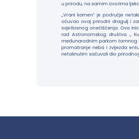
u prirodu, na samim izvorima ljek
,,Vrani kamen” je područje netak
očuvao ovaj prirodni dragulj i za
svjetlosnog onečišćenja. Ova inic
rad Astronomskog društva ,, Ku
međunarodnim parkom tamnog neba
promatranje neba i zvijezda entu
netaknutim sačuvali dio prirodnog