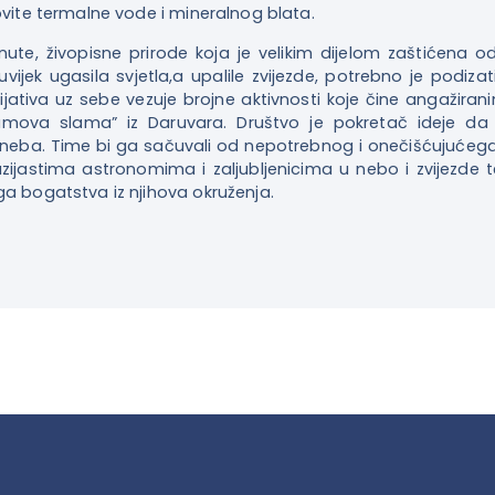
ovite termalne vode i mineralnog blata.
nute, živopisne prirode koja je velikim dijelom zaštićena o
uvijek ugasila svjetla,a upalile zvijezde, potrebno je podiz
ijativa uz sebe vezuje brojne aktivnosti koje čine angažira
mova slama” iz Daruvara. Društvo je pokretač ideje da 
. Time bi ga sačuvali od nepotrebnog i onečišćujućega svj
zijastima astronomima i zaljubljenicima u nebo i zvijezde t
a bogatstva iz njihova okruženja.