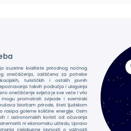
neba
a izuzetne kvalitete prirodnog noćnog
g onečišćenja, zaštićena za potrebe
acijskih, turističkih i ostalih javnih
repoznavanja takvih područja i ulaganja
sno onečišćenje svijeta je sve veće i vrlo
mogu promatrati zvijezde i svemirski
arušava bioritam prirode, šteti ljudskom
o rasipa goleme količine energije. Osim
ških i astronomskih koristi od očuvanja
anemariti ni ekonomsku uštedu. Upravo
znanja cjelokupne javnosti o važnosti