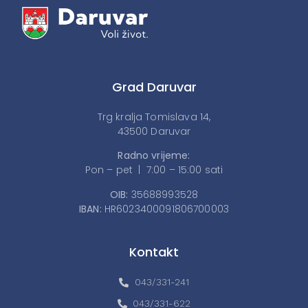
Grad Daruvar
Trg kralja Tomislava 14,
43500 Daruvar
Radno vrijeme:
Pon – pet | 7:00 – 15:00 sati
OIB:
35688993528
IBAN:
HR6023400091806700003
Kontakt
043/331-241
043/331-622