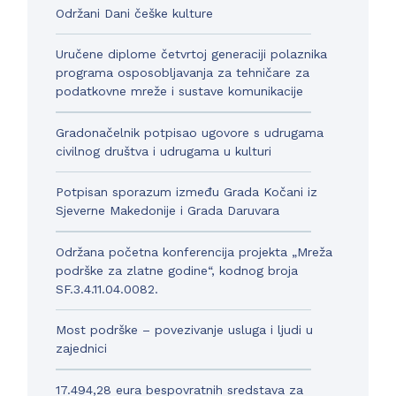
Održani Dani češke kulture
Uručene diplome četvrtoj generaciji polaznika
programa osposobljavanja za tehničare za
podatkovne mreže i sustave komunikacije
Gradonačelnik potpisao ugovore s udrugama
civilnog društva i udrugama u kulturi
Potpisan sporazum između Grada Kočani iz
Sjeverne Makedonije i Grada Daruvara
Održana početna konferencija projekta „Mreža
podrške za zlatne godine“, kodnog broja
SF.3.4.11.04.0082.
Most podrške – povezivanje usluga i ljudi u
zajednici
17.494,28 eura bespovratnih sredstava za