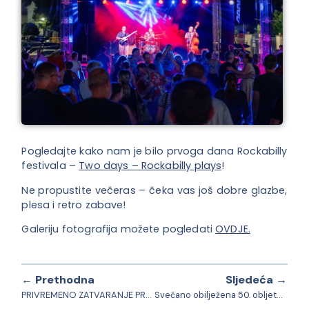
Pogledajte kako nam je bilo prvoga dana Rockabilly
festivala –
Two days – Rockabilly plays
!
Ne propustite večeras – čeka vas još dobre glazbe,
plesa i retro zabave!
Galeriju fotografija možete pogledati
OVDJE.
← Prethodna
Sljedeća →
PRIVREMENO ZATVARANJE PROMETA U CENTRU GRADA U SKLOPU TWO DAYS ROCKABILLY PLAYS FESTIVALA u Daruvaru
Svečano obilježena 50. obljetnica djelovanja plesne skupine Dolanka