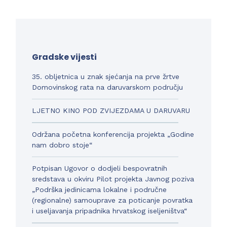
Gradske vijesti
35. obljetnica u znak sjećanja na prve žrtve
Domovinskog rata na daruvarskom području
LJETNO KINO POD ZVIJEZDAMA U DARUVARU
Održana početna konferencija projekta „Godine
nam dobro stoje“
Potpisan Ugovor o dodjeli bespovratnih
sredstava u okviru Pilot projekta Javnog poziva
„Podrška jedinicama lokalne i područne
(regionalne) samouprave za poticanje povratka
i useljavanja pripadnika hrvatskog iseljeništva“