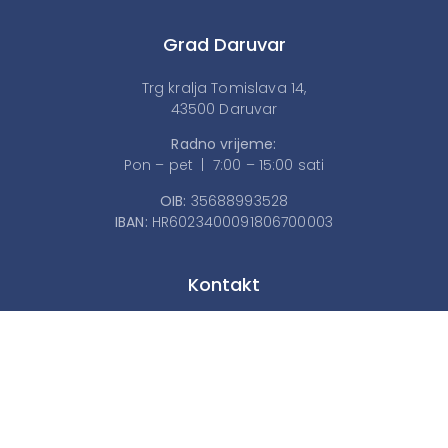
Grad Daruvar
Trg kralja Tomislava 14,
43500 Daruvar
Radno vrijeme:
Pon – pet | 7:00 – 15:00 sati
OIB:
35688993528
IBAN:
HR6023400091806700003
Kontakt
043/331-241
043/331-622
daruvar@daruvar.hr