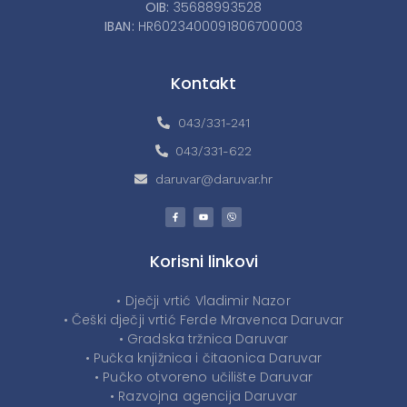
OIB:
35688993528
IBAN:
HR6023400091806700003
Kontakt
043/331-241
043/331-622
daruvar@daruvar.hr
Korisni linkovi
• Dječji vrtić Vladimir Nazor
• Češki dječji vrtić Ferde Mravenca Daruvar
• Gradska tržnica Daruvar
• Pučka knjižnica i čitaonica Daruvar
• Pučko otvoreno učilište Daruvar
• Razvojna agencija Daruvar