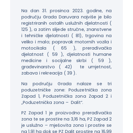
Na dan 31. prosinca 2023. godine, na
području Grada Daruvara najviše je bilo
registriranih ostalih uslužnih djelatnosti (
125 ), a zatim slijede stručne, znanstvene
i tehničke djelatnosti ( 81), trgovina na
veliko i malo; popravak motornih vozila i
motocikala ( 65 ), prerađivačka
djelatnost ( 59 ), djelatnosti humane
medicine i socijalne skrbi ( 59 ),
građevinarstvo ( 42) te umjetnost,
zabava i rekreacija ( 39 ).
Na području Grada nalaze se tri
poduzetničke zone: Poduzetnička zona
Zapad 1, Poduzetnička zona Zapad 2 i
„Poduzetnička zona – Dalit“.
PZ Zapad 1 je proizvodno prerađivačka
zona te se prostire na 3,16 ha, PZ Zapad 2
je uslužno – mješovita zona i prostire se
na 1,91 ha dok se PZ Dalit prostire na 16,99