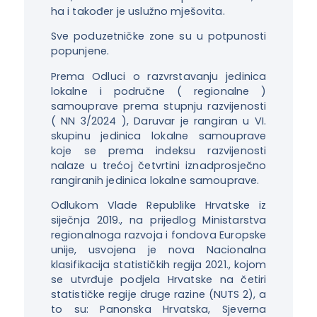
ha i također je uslužno mješovita.
Sve poduzetničke zone su u potpunosti
popunjene.
Prema Odluci o razvrstavanju jedinica
lokalne i područne ( regionalne )
samouprave prema stupnju razvijenosti
( NN 3/2024 ), Daruvar je rangiran u VI.
skupinu jedinica lokalne samouprave
koje se prema indeksu razvijenosti
nalaze u trećoj četvrtini iznadprosječno
rangiranih jedinica lokalne samouprave.
Odlukom Vlade Republike Hrvatske iz
siječnja 2019., na prijedlog Ministarstva
regionalnoga razvoja i fondova Europske
unije, usvojena je nova Nacionalna
klasifikacija statističkih regija 2021., kojom
se utvrđuje podjela Hrvatske na četiri
statističke regije druge razine (NUTS 2), a
to su: Panonska Hrvatska, Sjeverna