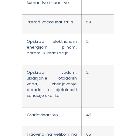
šumarstvo i ribarstvo
Prerađivačka industrija
59
Opskrba električnom
2
energijom, plinom,
parom i klimatizacija
Opskrba vodom;
2
uklanjanje otpadnih
voda, zbrinjavanje
otpada te djelatnosti
sanacije okoliša
Građevinarstvo
42
Trgovina na veliko i na
65