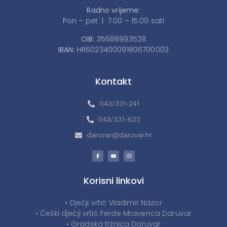
Radno vrijeme:
Pon – pet | 7:00 – 15:00 sati
OIB:
35688993528
IBAN:
HR6023400091806700003
Kontakt
043/331-241
043/331-622
daruvar@daruvar.hr
Korisni linkovi
• Dječji vrtić Vladimir Nazor
• Češki dječji vrtić Ferde Mravenca Daruvar
• Gradska tržnica Daruvar