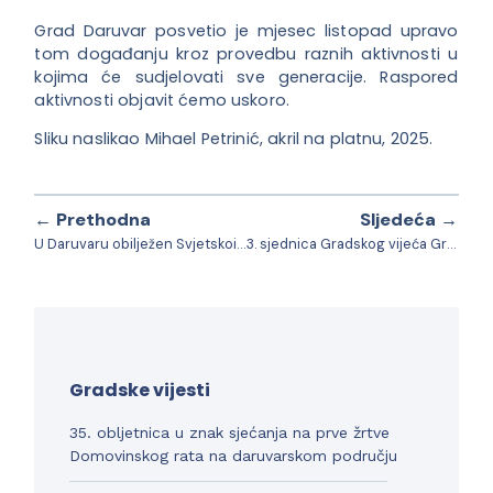
Grad Daruvar posvetio je mjesec listopad upravo
tom događanju kroz provedbu raznih aktivnosti u
kojima će sudjelovati sve generacije. Raspored
aktivnosti objavit ćemo uskoro.
Sliku naslikao Mihael Petrinić, akril na platnu, 2025.
← Prethodna
Sljedeća →
U Daruvaru obilježen Svjetskoi dan cerebralne paralize
3. sjednica Gradskog vijeća Grada Daruvara
Gradske vijesti
35. obljetnica u znak sjećanja na prve žrtve
Domovinskog rata na daruvarskom području