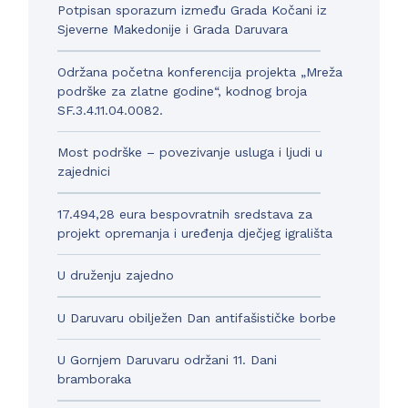
Potpisan sporazum između Grada Kočani iz
Sjeverne Makedonije i Grada Daruvara
Održana početna konferencija projekta „Mreža
podrške za zlatne godine“, kodnog broja
SF.3.4.11.04.0082.
Most podrške – povezivanje usluga i ljudi u
zajednici
17.494,28 eura bespovratnih sredstava za
projekt opremanja i uređenja dječjeg igrališta
U druženju zajedno
U Daruvaru obilježen Dan antifašističke borbe
U Gornjem Daruvaru održani 11. Dani
bramboraka