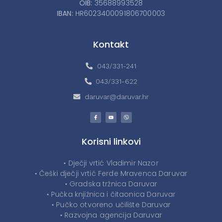
OIB:
35688993528
IBAN:
HR6023400091806700003
Kontakt
043/331-241
043/331-622
daruvar@daruvar.hr
Korisni linkovi
• Dječji vrtić Vladimir Nazor
• Češki dječji vrtić Ferde Mravenca Daruvar
• Gradska tržnica Daruvar
• Pučka knjižnica i čitaonica Daruvar
• Pučko otvoreno učilište Daruvar
• Razvojna agencija Daruvar