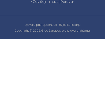
• Zavičajni muzej Daruvar
Izjava o pristupačnosti
|
Uvjeti korištenja
Copyright © 2026. Grad Daruvar, sva prava pridržana.