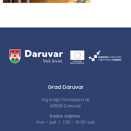
Grad Daruvar
Trg kralja Tomislava 14,
43500 Daruvar
Radno vrijeme:
Pon – pet | 7:00 – 15:00 sati