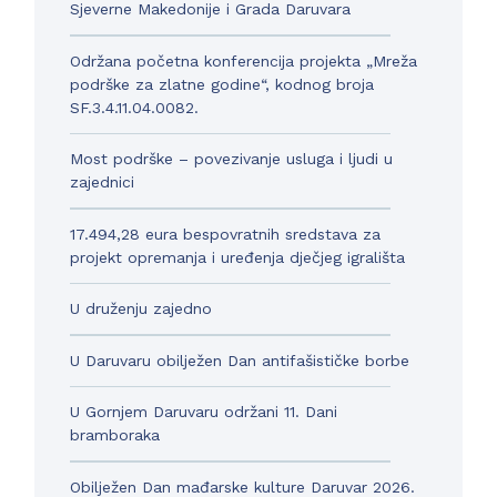
Sjeverne Makedonije i Grada Daruvara
Održana početna konferencija projekta „Mreža
podrške za zlatne godine“, kodnog broja
SF.3.4.11.04.0082.
Most podrške – povezivanje usluga i ljudi u
zajednici
17.494,28 eura bespovratnih sredstava za
projekt opremanja i uređenja dječjeg igrališta
U druženju zajedno
U Daruvaru obilježen Dan antifašističke borbe
U Gornjem Daruvaru održani 11. Dani
bramboraka
Obilježen Dan mađarske kulture Daruvar 2026.