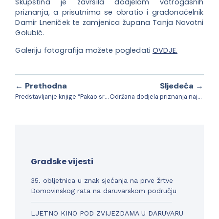
Skupština je završila dodjelom vatrogasnih
priznanja, a prisutnima se obratio i gradonačelnik
Damir Lneniček te zamjenica župana Tanja Novotni
Golubić.
Galeriju fotografija možete pogledati
OVDJE.
← Prethodna
Sljedeća →
Predstavljanje knjige “Pakao srpskog logora Stara Gradiška 1992. godine”
Održana dodjela priznanja najuspješnijim sportašicama, sportašima, sportskim ekipama i djelatnicima Sportske zajednice Grada Daruvara
Gradske vijesti
35. obljetnica u znak sjećanja na prve žrtve
Domovinskog rata na daruvarskom području
LJETNO KINO POD ZVIJEZDAMA U DARUVARU