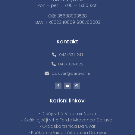
Pon – pet | 7:00 – 15:00 sati
OIB:
35688993528
IBAN:
HR6023400091806700003
Kontakt
043/331-241
043/331-622
daruvar@daruvar.hr
Korisni linkovi
• Dječji vrtić Vladimir Nazor
• Češki dječji vrtić Ferde Mravenca Daruvar
• Gradska tržnica Daruvar
• Pučka knjižnica i čitaonica Daruvar