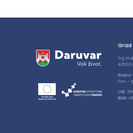
Grad
Trg kra
43500 
Radno 
Pon – p
OIB:
35
IBAN:
HR