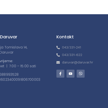
 Daruvar
Kontakt
lja Tomislava 14,
043/331-241
Daruvar
043/331-622
vrijeme:
daruvar@daruvar.hr
et | 7:00 – 15:00 sati
688993528
6023400091806700003