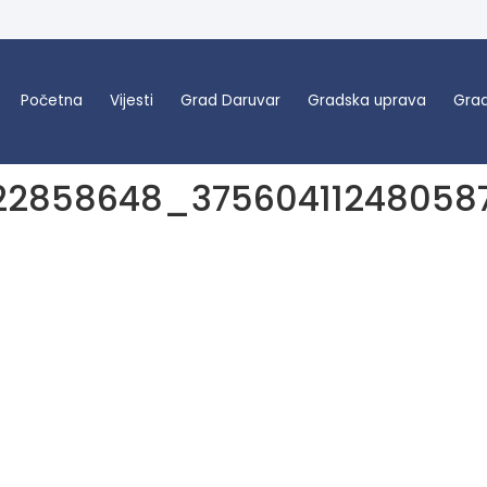
Početna
Vijesti
Grad Daruvar
Gradska uprava
Grad
22858648_37560411248058