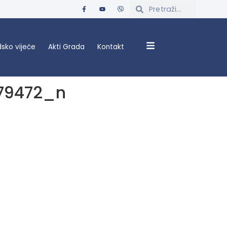
sko vijeće
Akti Grada
Kontakt
79472_n