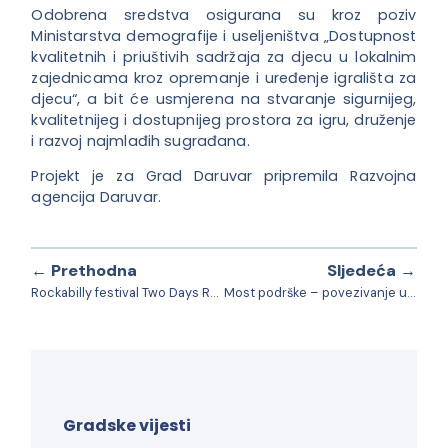
Odobrena sredstva osigurana su kroz poziv
Ministarstva demografije i useljeništva „Dostupnost
kvalitetnih i priuštivih sadržaja za djecu u lokalnim
zajednicama kroz opremanje i uređenje igrališta za
djecu“, a bit će usmjerena na stvaranje sigurnijeg,
kvalitetnijeg i dostupnijeg prostora za igru, druženje
i razvoj najmlađih sugrađana.
Projekt je za Grad Daruvar pripremila Razvojna
agencija Daruvar.
← Prethodna
Sljedeća →
Rockabilly festival Two Days Rockabilly Plays
Most podrške – povezivanje usluga i ljudi u zajednici
Gradske vijesti