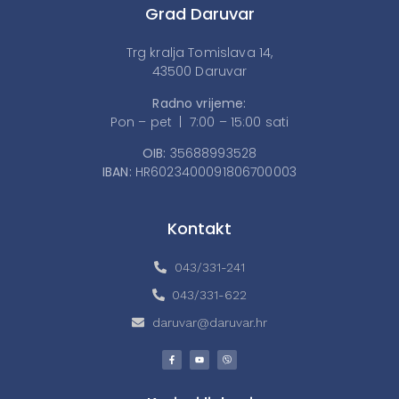
Grad Daruvar
Trg kralja Tomislava 14,
43500 Daruvar
Radno vrijeme:
Pon – pet | 7:00 – 15:00 sati
OIB:
35688993528
IBAN:
HR6023400091806700003
Kontakt
043/331-241
043/331-622
daruvar@daruvar.hr