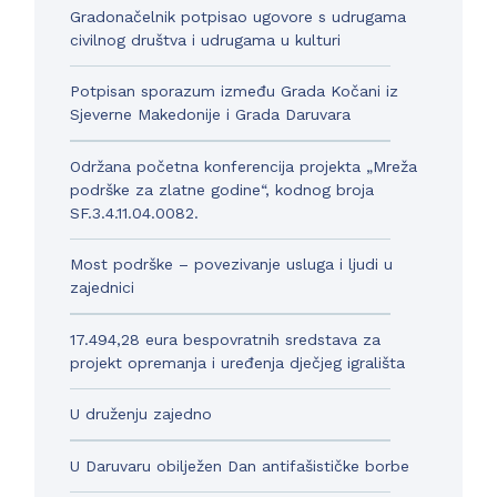
Gradonačelnik potpisao ugovore s udrugama
civilnog društva i udrugama u kulturi
Potpisan sporazum između Grada Kočani iz
Sjeverne Makedonije i Grada Daruvara
Održana početna konferencija projekta „Mreža
podrške za zlatne godine“, kodnog broja
SF.3.4.11.04.0082.
Most podrške – povezivanje usluga i ljudi u
zajednici
17.494,28 eura bespovratnih sredstava za
projekt opremanja i uređenja dječjeg igrališta
U druženju zajedno
U Daruvaru obilježen Dan antifašističke borbe