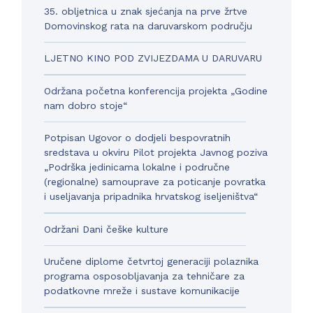
35. obljetnica u znak sjećanja na prve žrtve
Domovinskog rata na daruvarskom području
LJETNO KINO POD ZVIJEZDAMA U DARUVARU
Održana početna konferencija projekta „Godine
nam dobro stoje“
Potpisan Ugovor o dodjeli bespovratnih
sredstava u okviru Pilot projekta Javnog poziva
„Podrška jedinicama lokalne i područne
(regionalne) samouprave za poticanje povratka
i useljavanja pripadnika hrvatskog iseljeništva“
Održani Dani češke kulture
Uručene diplome četvrtoj generaciji polaznika
programa osposobljavanja za tehničare za
podatkovne mreže i sustave komunikacije