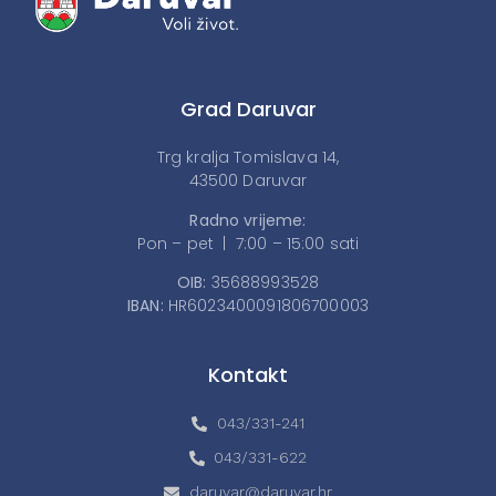
Grad Daruvar
Trg kralja Tomislava 14,
43500 Daruvar
Radno vrijeme:
Pon – pet | 7:00 – 15:00 sati
OIB:
35688993528
IBAN:
HR6023400091806700003
Kontakt
043/331-241
043/331-622
daruvar@daruvar.hr