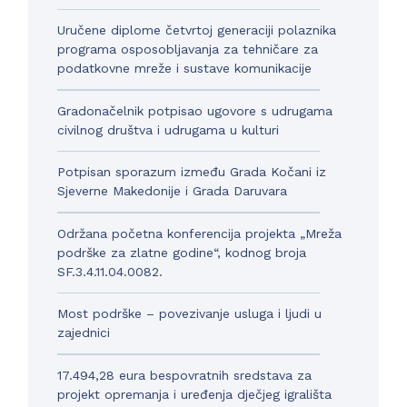
Uručene diplome četvrtoj generaciji polaznika
programa osposobljavanja za tehničare za
podatkovne mreže i sustave komunikacije
Gradonačelnik potpisao ugovore s udrugama
civilnog društva i udrugama u kulturi
Potpisan sporazum između Grada Kočani iz
Sjeverne Makedonije i Grada Daruvara
Održana početna konferencija projekta „Mreža
podrške za zlatne godine“, kodnog broja
SF.3.4.11.04.0082.
Most podrške – povezivanje usluga i ljudi u
zajednici
17.494,28 eura bespovratnih sredstava za
projekt opremanja i uređenja dječjeg igrališta