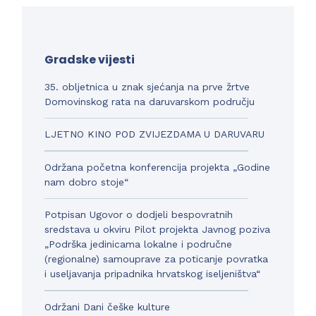
Gradske vijesti
35. obljetnica u znak sjećanja na prve žrtve
Domovinskog rata na daruvarskom području
LJETNO KINO POD ZVIJEZDAMA U DARUVARU
Održana početna konferencija projekta „Godine
nam dobro stoje“
Potpisan Ugovor o dodjeli bespovratnih
sredstava u okviru Pilot projekta Javnog poziva
„Podrška jedinicama lokalne i područne
(regionalne) samouprave za poticanje povratka
i useljavanja pripadnika hrvatskog iseljeništva“
Održani Dani češke kulture