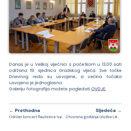
Danas je u Velikoj vijećnici s početkom u 13,00 sati
održana 19. sjednica Gradskog vijeća. Sve točke
Dnevnog reda su usvojene, a većina točaka
usvojena je jednoglasno.
Galeriju fotografija možete pogledati
OVDJE.
← Prethodna
Sljedeća →
Održan koncert flautistice Ivane Vukojević i pijanistice Zrinke Ivančić Cikojević
Otvorena godišnja izložba Likovne grupe „DA“ Daruvar