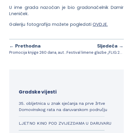
U ime grada nazočan je bio gradonačelnik Damir
Lneniček.
Galeriju fotografija možete pogledati
OVDJE.
← Prethodna
Sljedeća →
Promocija knjige 260 dana, autora Marjana Gubine
Festival limene glazbe „FLIG 2018.“
Gradske vijesti
35. obljetnica u znak sjećanja na prve žrtve
Domovinskog rata na daruvarskom području
LJETNO KINO POD ZVIJEZDAMA U DARUVARU