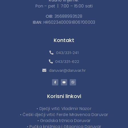
Radno vrijeme:
Pon – pet | 7:00 – 15:00 sati
OIB:
35688993528
IBAN:
HR6023400091806700003
Kontakt
043/331-241
043/331-622
daruvar@daruvar.hr
Korisni linkovi
• Dječji vrtić Vladimir Nazor
• Češki dječji vrtić Ferde Mravenca Daruvar
• Gradska tržnica Daruvar
• Pučka knjižnica i čitaonica Daruvar