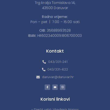
Trg kralja Tomislava 14,
43500 Daruvar
Radno vrijeme:
Pon – pet | 7:00 – 15:00 sati
OIB:
35688993528
IBAN:
HR6023400091806700003
Kontakt
043/331-241
043/331-622
daruvar@daruvar.hr
Korisni linkovi
• Dječji vrtić Vladimir Nazor