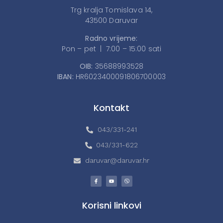
Trg kralja Tomislava 14,
43500 Daruvar
Radno vrijeme:
Pon – pet | 7:00 – 15:00 sati
OIB:
35688993528
IBAN:
HR6023400091806700003
Kontakt
043/331-241
043/331-622
daruvar@daruvar.hr
Korisni linkovi