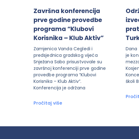
Završna konferencija
Odr
prve godine provedbe
izve
programa “Klubovi
prat
Korisnika – Klub Aktiv”
Turk
Zamjenica Vanda Cegledi i
Dana 2
predsjednica gradskog vijeća
je kon
Snježana Sabo prisustvovale su
mezzo
završnoj konferenciji prve godine
Kosjen
provedbe programa “Klubovi
Konce
Korisnika – Klub Aktiv”.
školi 
Konferencija je održana
Pročit
Pročitaj više