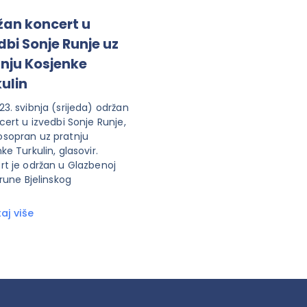
žan koncert u
dbi Sonje Runje uz
nju Kosjenke
ulin
3. svibnja (srijeda) održan
cert u izvedbi Sonje Runje,
sopran uz pratnju
ke Turkulin, glasovir.
rt je održan u Glazbenoj
Brune Bjelinskog
aj više