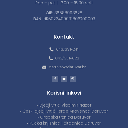
Pon – pet | 7:00 – 15:00 sati
OIB:
35688993528
IBAN:
HR6023400091806700003
Kontakt
043/331-241
043/331-622
daruvar@daruvar.hr
Korisni linkovi
• Dječji vrtić Vladimir Nazor
• Češki dječji vrtić Ferde Mravenca Daruvar
• Gradska tržnica Daruvar
• Pučka knjižnica i čitaonica Daruvar