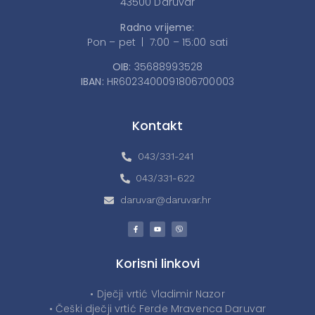
43500 Daruvar
Radno vrijeme:
Pon – pet | 7:00 – 15:00 sati
OIB:
35688993528
IBAN:
HR6023400091806700003
Kontakt
043/331-241
043/331-622
daruvar@daruvar.hr
Korisni linkovi
• Dječji vrtić Vladimir Nazor
• Češki dječji vrtić Ferde Mravenca Daruvar