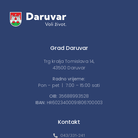
Grad Daruvar
Trg kralja Tomislava 14,
43500 Daruvar
Radno vrijeme:
Pon – pet | 7:00 – 15:00 sati
OIB:
35688993528
IBAN:
HR6023400091806700003
Kontakt
043/331-241