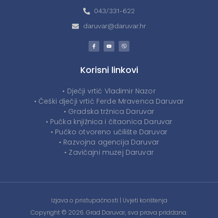
043/331-622
daruvar@daruvar.hr
Korisni linkovi
• Dječji vrtić Vladimir Nazor
• Češki dječji vrtić Ferde Mravenca Daruvar
• Gradska tržnica Daruvar
• Pučka knjižnica i čitaonica Daruvar
• Pučko otvoreno učilište Daruvar
• Razvojna agencija Daruvar
• Zavičajni muzej Daruvar
Izjava o pristupačnosti
|
Uvjeti korištenja
Copyright © 2026. Grad Daruvar, sva prava pridržana.