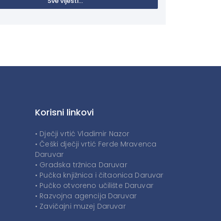
Sve vijesti...
Korisni linkovi
• Dječji vrtić Vladimir Nazor
• Češki dječji vrtić Ferde Mravenca
Daruvar
• Gradska tržnica Daruvar
• Pučka knjižnica i čitaonica Daruvar
• Pučko otvoreno učilište Daruvar
• Razvojna agencija Daruvar
• Zavičajni muzej Daruvar