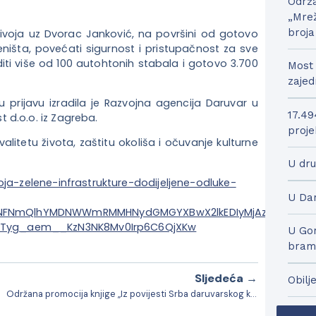
Održa
„Mrež
broja
ivoja uz Dvorac Janković, na površini od gotovo
eništa, povećati sigurnost i pristupačnost za sve
iti više od 100 autohtonih stabala i gotovo 3.700
Most 
zajed
nu prijavu izradila je Razvojna agencija Daruvar u
17.49
 d.o.o. iz Zagreba.
proje
litetu života, zaštitu okoliša i očuvanje kulturne
U dru
oja-zelene-infrastrukture-dodijeljene-odluke-
U Dar
NFNmQlhYMDNWWmRMMHNydGMGYXBwX2lkEDIyMjAzOTE3ODgyM
KTyg_aem__KzN3NK8Mv0Irp6C6QjXKw
U Gor
bram
Sljedeća →
Obilj
Održana promocija knjige „Iz povijesti Srba daruvarskog kraja“