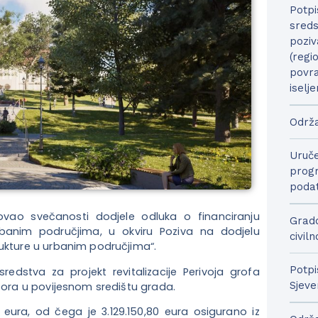
Potpi
sreds
poziv
(regi
povra
iselje
Održa
Uruče
progr
podat
tvovao svečanosti dodjele odluka o financiranju
Grado
urbanim područjima, u okviru Poziva na dodjelu
civil
rukture u urbanim područjima“.
Potpi
dstva za projekt revitalizacije Perivoja grofa
Sjeve
stora u povijesnom središtu grada.
9 eura, od čega je 3.129.150,80 eura osigurano iz