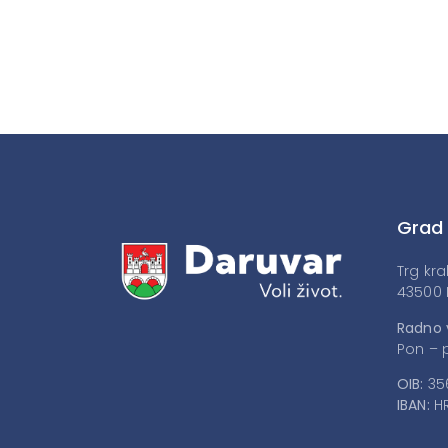
Grad
Trg kra
43500 
Radno 
Pon – p
OIB:
35
IBAN:
HR