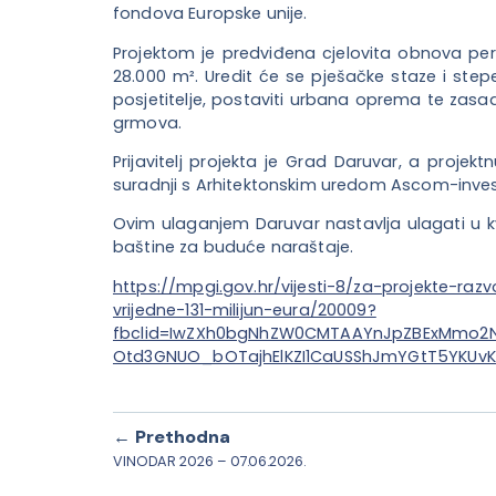
fondova Europske unije.
Projektom je predviđena cjelovita obnova per
28.000 m². Uredit će se pješačke staze i step
posjetitelje, postaviti urbana oprema te zasad
grmova.
Prijavitelj projekta je Grad Daruvar, a projekt
suradnji s Arhitektonskim uredom Ascom-invest
Ovim ulaganjem Daruvar nastavlja ulagati u kva
baštine za buduće naraštaje.
https://mpgi.gov.hr/vijesti-8/za-projekte-razv
vrijedne-131-milijun-eura/20009?
fbclid=IwZXh0bgNhZW0CMTAAYnJpZBExMmo2
Otd3GNUO_bOTajhElKZI1CaUSShJmYGtT5YKUv
← Prethodna
VINODAR 2026 – 07.06.2026.