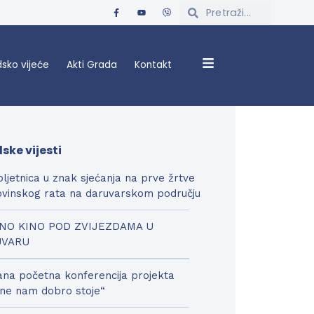
sko vijeće
Akti Grada
Kontakt
ske vijesti
bljetnica u znak sjećanja na prve žrtve
vinskog rata na daruvarskom području
NO KINO POD ZVIJEZDAMA U
UVARU
na početna konferencija projekta
ne nam dobro stoje“