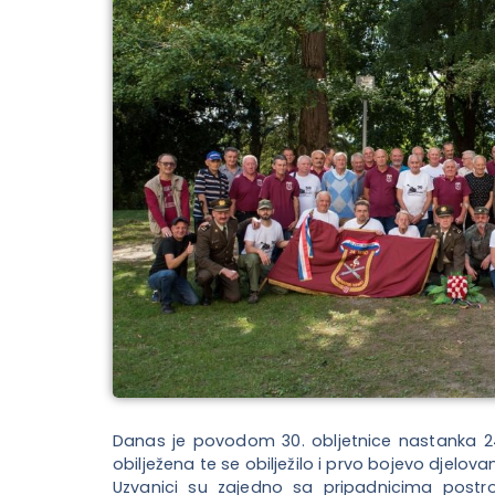
Danas je povodom 30. obljetnice nastanka 24. 
obilježena te se obilježilo i prvo bojevo djelov
Uzvanici su zajedno sa pripadnicima postr