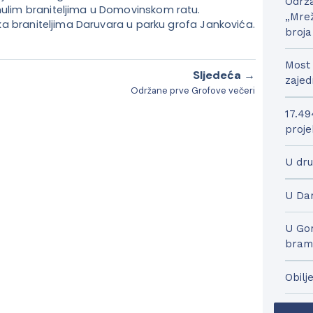
Održa
inulim braniteljima u Domovinskom ratu.
„Mrež
nika braniteljima Daruvara u parku grofa Jankovića.
broja
Most 
Sljedeća →
zajed
Održane prve Grofove večeri
17.49
proje
U dru
U Dar
U Gor
bram
Obilj