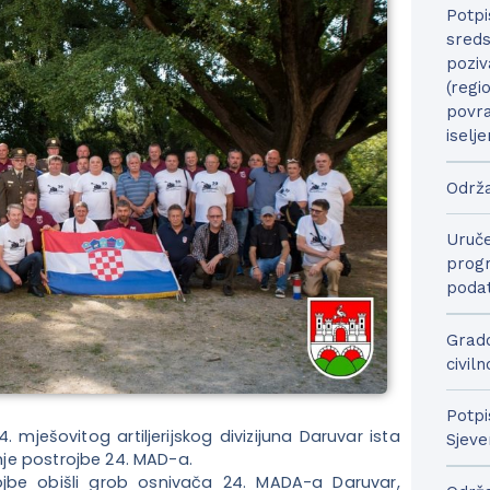
Potpi
sreds
poziv
(regi
povra
iselje
Održa
Uruče
progr
podat
Grado
civil
Potpi
mješovitog artiljerijskog divizijuna Daruvar ista
Sjeve
anje postrojbe 24. MAD-a.
ojbe obišli grob osnivača 24. MADA-a Daruvar,