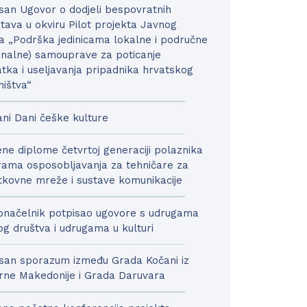
san Ugovor o dodjeli bespovratnih
tava u okviru Pilot projekta Javnog
a „Podrška jedinicama lokalne i područne
onalne) samouprave za poticanje
tka i useljavanja pripadnika hrvatskog
ništva“
ni Dani češke kulture
ne diplome četvrtoj generaciji polaznika
ama osposobljavanja za tehničare za
kovne mreže i sustave komunikacije
načelnik potpisao ugovore s udrugama
nog društva i udrugama u kulturi
san sporazum između Grada Kočani iz
rne Makedonije i Grada Daruvara