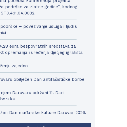
na početna konferencija projekta
a podrške za zlatne godine“, kodnog
 SF.3.4.11.04.0082.
podrške – povezivanje usluga i ljudi u
nici
4,28 eura bespovratnih sredstava za
kt opremanja i uređenja dječjeg igrališta
ženju zajedno
uvaru obilježen Dan antifašističke borbe
njem Daruvaru održani 11. Dani
boraka
ežen Dan mađarske kulture Daruvar 2026.