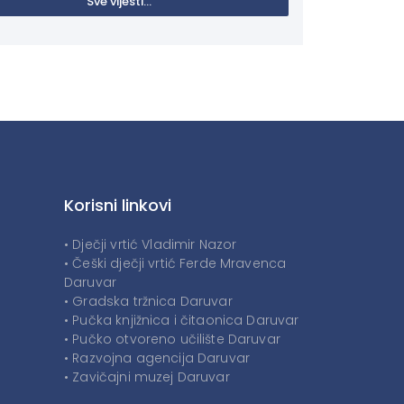
Sve vijesti...
Korisni linkovi
• Dječji vrtić Vladimir Nazor
• Češki dječji vrtić Ferde Mravenca
Daruvar
• Gradska tržnica Daruvar
• Pučka knjižnica i čitaonica Daruvar
• Pučko otvoreno učilište Daruvar
• Razvojna agencija Daruvar
• Zavičajni muzej Daruvar