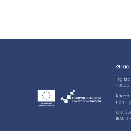
Grad
Trg kra
43500 
Radno 
Pon – p
OIB:
35
IBAN:
HR