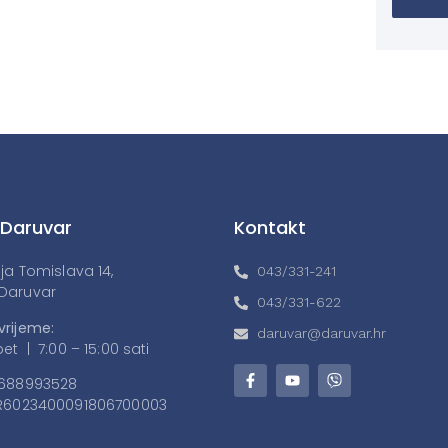
 Daruvar
Kontakt
lja Tomislava 14,
043/331-241
Daruvar
043/331-622
vrijeme:
daruvar@daruvar.hr
et | 7:00 – 15:00 sati
688993528
6023400091806700003