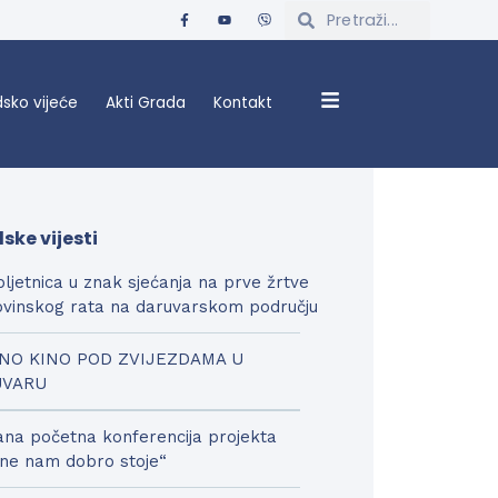
sko vijeće
Akti Grada
Kontakt
ske vijesti
bljetnica u znak sjećanja na prve žrtve
vinskog rata na daruvarskom području
NO KINO POD ZVIJEZDAMA U
UVARU
na početna konferencija projekta
ne nam dobro stoje“