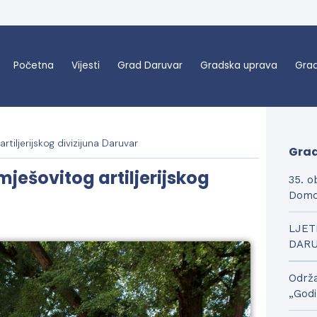
Početna
Vijesti
Grad Daruvar
Gradska uprava
Grad
rtiljerijskog divizijuna Daruvar
Grad
mješovitog artiljerijskog
35. o
Domo
LJET
DAR
Održa
„Godi