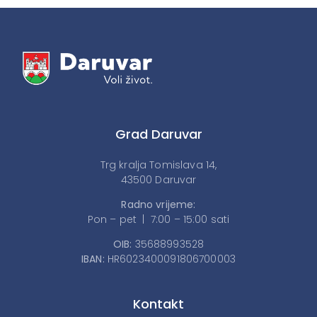
Grad Daruvar
Trg kralja Tomislava 14,
43500 Daruvar
Radno vrijeme:
Pon – pet | 7:00 – 15:00 sati
OIB:
35688993528
IBAN:
HR6023400091806700003
Kontakt