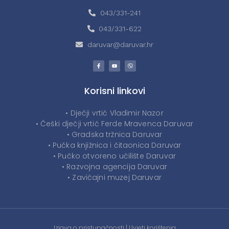
043/331-241
043/331-622
daruvar@daruvar.hr
Korisni linkovi
• Dječji vrtić Vladimir Nazor
• Češki dječji vrtić Ferde Mravenca Daruvar
• Gradska tržnica Daruvar
• Pučka knjižnica i čitaonica Daruvar
• Pučko otvoreno učilište Daruvar
• Razvojna agencija Daruvar
• Zavičajni muzej Daruvar
Izjava o pristupačnosti
|
Uvjeti korištenja