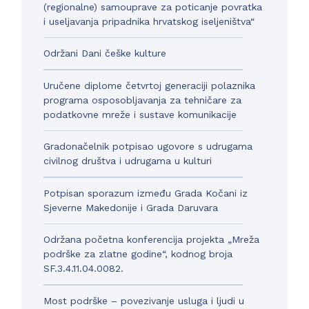
(regionalne) samouprave za poticanje povratka
i useljavanja pripadnika hrvatskog iseljeništva“
Održani Dani češke kulture
Uručene diplome četvrtoj generaciji polaznika
programa osposobljavanja za tehničare za
podatkovne mreže i sustave komunikacije
Gradonačelnik potpisao ugovore s udrugama
civilnog društva i udrugama u kulturi
Potpisan sporazum između Grada Kočani iz
Sjeverne Makedonije i Grada Daruvara
Održana početna konferencija projekta „Mreža
podrške za zlatne godine“, kodnog broja
SF.3.4.11.04.0082.
Most podrške – povezivanje usluga i ljudi u