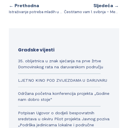
← Prethodna
Sljedeća →
Istraživanje potreba mladih u Daruvaru od 14 do 18 godina
Čestitamo vam 1. svibnja – Međunarodni praznik rada i obilježavanje 29. obljetnice vojno-redarstvene akcije “Bljesak”
Gradske vijesti
35. obljetnica u znak sjećanja na prve žrtve
Domovinskog rata na daruvarskom području
LJETNO KINO POD ZVIJEZDAMA U DARUVARU
Održana početna konferencija projekta „Godine
nam dobro stoje“
Potpisan Ugovor o dodjeli bespovratnih
sredstava u okviru Pilot projekta Javnog poziva
„Podrška jedinicama lokalne i područne