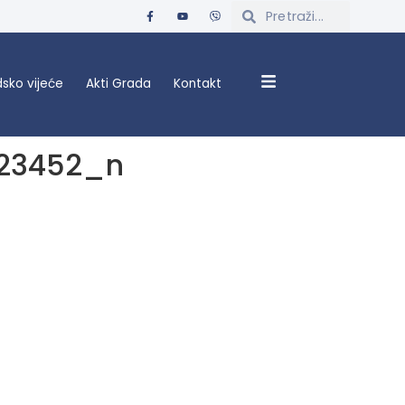
sko vijeće
Akti Grada
Kontakt
23452_n