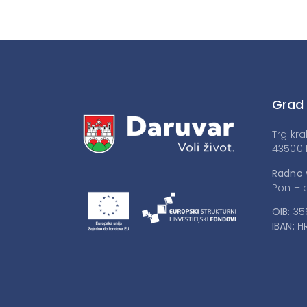
Grad
Trg kra
43500 
Radno 
Pon – p
OIB:
35
IBAN:
HR