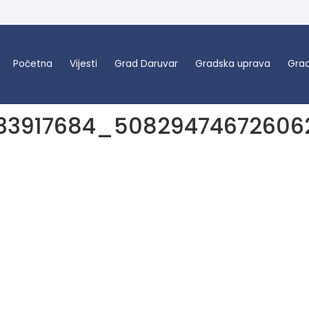
Početna
Vijesti
Grad Daruvar
Gradska uprava
Grad
33917684_50829474672606