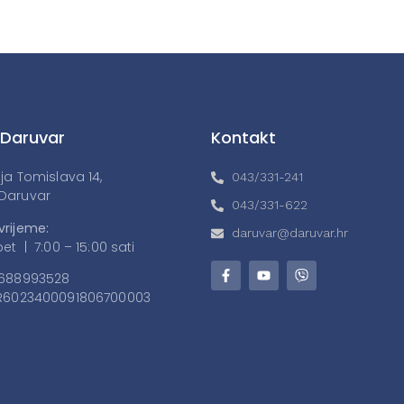
 Daruvar
Kontakt
lja Tomislava 14,
043/331-241
Daruvar
043/331-622
vrijeme:
daruvar@daruvar.hr
et | 7:00 – 15:00 sati
688993528
6023400091806700003