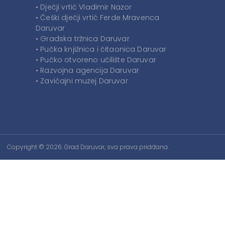
• Dječji vrtić Vladimir Nazor
• Češki dječji vrtić Ferde Mravenca
Daruvar
• Gradska tržnica Daruvar
• Pučka knjižnica i čitaonica Daruvar
• Pučko otvoreno učilište Daruvar
• Razvojna agencija Daruvar
• Zavičajni muzej Daruvar
Copyright © 2026. Grad Daruvar, sva prava pridržana.