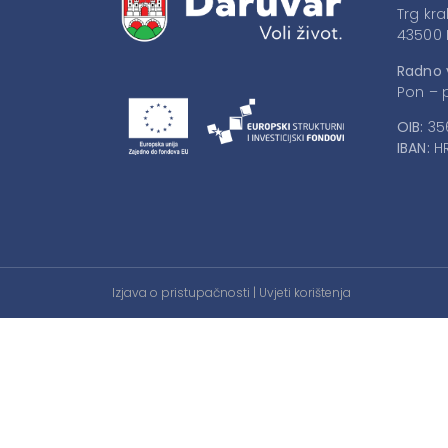
Trg kra
43500 
Radno 
Pon – p
OIB:
35
IBAN:
HR
Izjava o pristupačnosti
|
Uvjeti korištenja