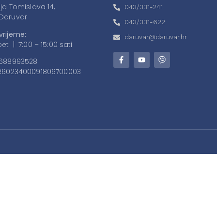
lja Tomislava 14,
043/331-241
Daruvar
043/331-622
vrijeme:
daruvar@daruvar.hr
et | 7:00 – 15:00 sati
688993528
6023400091806700003