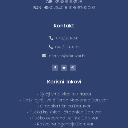
OIB:
35688993528
IBAN:
HR6023400091806700003
Kontakt
043/331-241
043/331-622
daruvar@daruvar.hr
Korisni linkovi
• Dječji vrtić Vladimir Nazor
• Češki dječji vrtić Ferde Mravenca Daruvar
• Gradska tržnica Daruvar
• Pučka knjižnica i čitaonica Daruvar
• Pučko otvoreno učilište Daruvar
• Razvojna agencija Daruvar