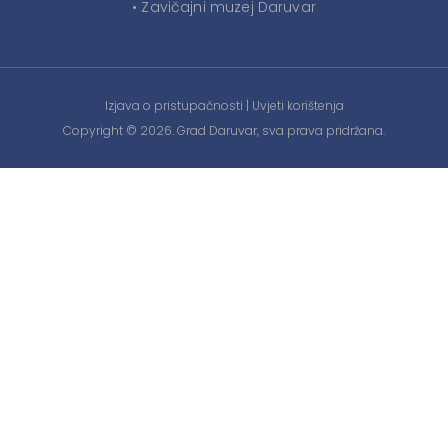
• Zavičajni muzej Daruvar
Izjava o pristupačnosti
|
Uvjeti korištenja
Copyright © 2026. Grad Daruvar, sva prava pridržana.