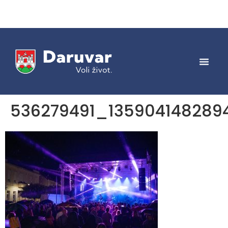
536279491_135904148289