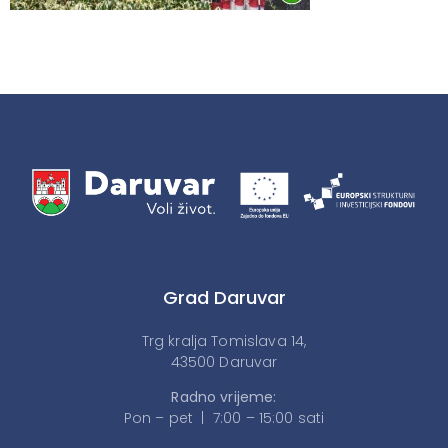
Grad Daruvar
Trg kralja Tomislava 14,
43500 Daruvar
Radno vrijeme:
Pon – pet | 7:00 – 15:00 sati