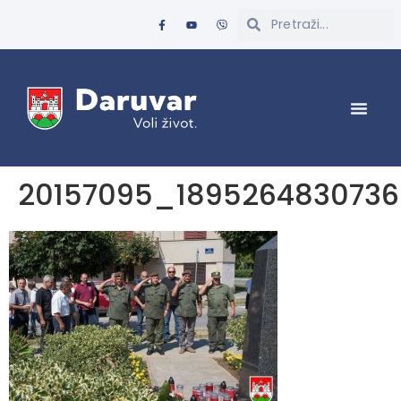
20157095_189526483073