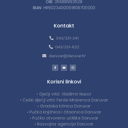
OIB:
35688993528
IBAN:
HR6023400091806700003
Kontakt
043/331-241
043/331-622
daruvar@daruvar.hr
Korisni linkovi
• Dječji vrtić Vladimir Nazor
• Češki dječji vrtić Ferde Mravenca Daruvar
• Gradska tržnica Daruvar
• Pučka knjižnica i čitaonica Daruvar
• Pučko otvoreno učilište Daruvar
• Razvojna agencija Daruvar