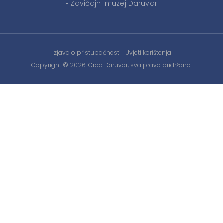
• Zavičajni muzej Daruvar
Izjava o pristupačnosti
|
Uvjeti korištenja
Copyright © 2026. Grad Daruvar, sva prava pridržana.