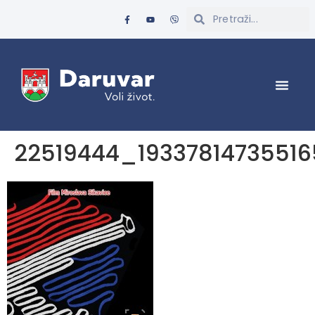
22519444_1933781473551