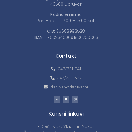
43500 Daruvar
Radno vrijeme:
Pon – pet | 7:00 – 15:00 sati
OIB:
35688993528
IBAN:
HR6023400091806700003
Kontakt
043/331-241
043/331-622
daruvar@daruvar.hr
Korisni linkovi
• Dječji vrtić Vladimir Nazor