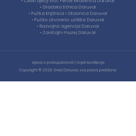
• Češki dječji vrtić Ferde Mravenca Daruvar
• Gradska tržnica Daruvar
• Pučka knjižnica i čitaonica Daruvar
• Pučko otvoreno učilište Daruvar
• Razvojna agencija Daruvar
• Zavičajni muzej Daruvar
Izjava o pristupačnosti
|
Uvjeti korištenja
Copyright © 2026. Grad Daruvar, sva prava pridržana.