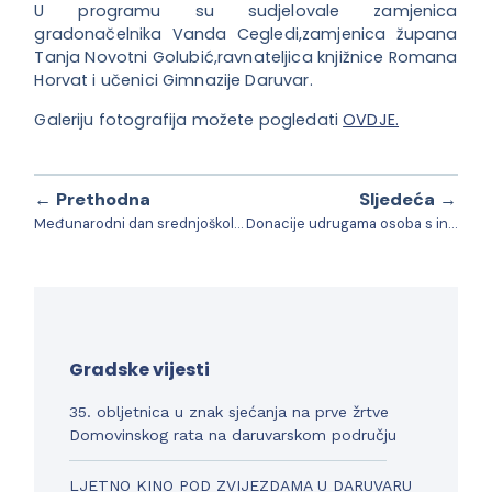
U programu su sudjelovale zamjenica
gradonačelnika Vanda Cegledi,zamjenica župana
Tanja Novotni Golubić,ravnateljica knjižnice Romana
Horvat i učenici Gimnazije Daruvar.
Galeriju fotografija možete pogledati
OVDJE.
← Prethodna
Sljedeća →
Međunarodni dan srednjoškolaca
Donacije udrugama osoba s invaliditetom u Daruvaru
Gradske vijesti
35. obljetnica u znak sjećanja na prve žrtve
Domovinskog rata na daruvarskom području
LJETNO KINO POD ZVIJEZDAMA U DARUVARU