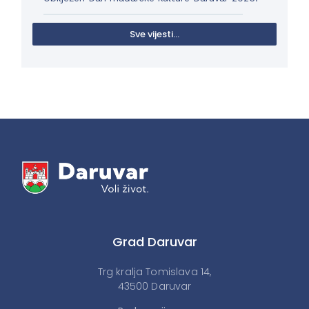
Sve vijesti...
Grad Daruvar
Trg kralja Tomislava 14,
43500 Daruvar