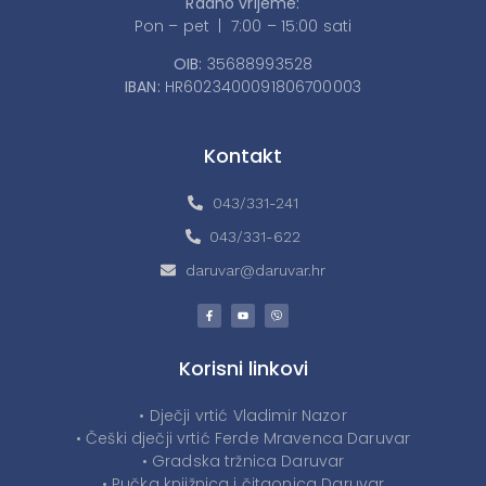
Radno vrijeme:
Pon – pet | 7:00 – 15:00 sati
OIB:
35688993528
IBAN:
HR6023400091806700003
Kontakt
043/331-241
043/331-622
daruvar@daruvar.hr
Korisni linkovi
• Dječji vrtić Vladimir Nazor
• Češki dječji vrtić Ferde Mravenca Daruvar
• Gradska tržnica Daruvar
• Pučka knjižnica i čitaonica Daruvar