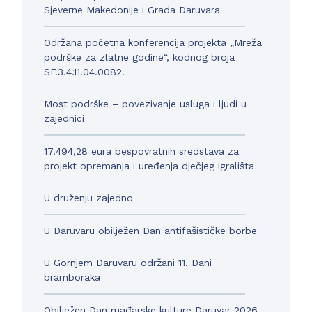
Sjeverne Makedonije i Grada Daruvara
Održana početna konferencija projekta „Mreža
podrške za zlatne godine“, kodnog broja
SF.3.4.11.04.0082.
Most podrške – povezivanje usluga i ljudi u
zajednici
17.494,28 eura bespovratnih sredstava za
projekt opremanja i uređenja dječjeg igrališta
U druženju zajedno
U Daruvaru obilježen Dan antifašističke borbe
U Gornjem Daruvaru održani 11. Dani
bramboraka
Obilježen Dan mađarske kulture Daruvar 2026.