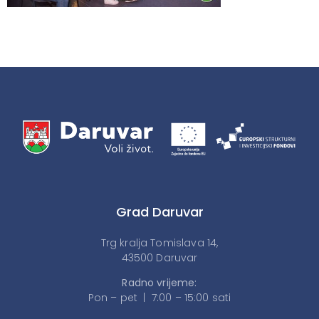
Grad Daruvar
Trg kralja Tomislava 14,
43500 Daruvar
Radno vrijeme:
Pon – pet | 7:00 – 15:00 sati