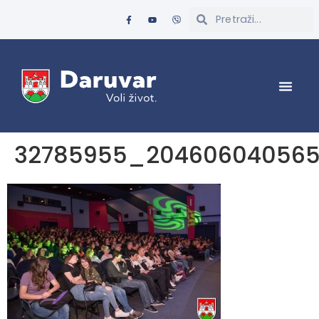
32785955_204606040565