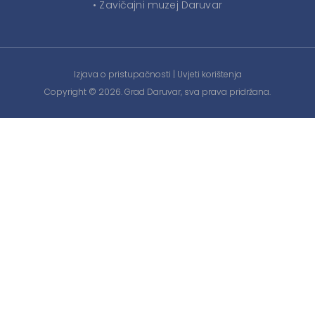
• Zavičajni muzej Daruvar
Izjava o pristupačnosti
|
Uvjeti korištenja
Copyright © 2026. Grad Daruvar, sva prava pridržana.