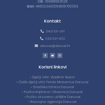
OIB:
35688993528
IBAN:
HR6023400091806700003
Kontakt
043/331-241
043/331-622
daruvar@daruvar.hr
Korisni linkovi
• Dječji vrtić Vladimir Nazor
• Češki dječji vrtić Ferde Mravenca Daruvar
• Gradska tržnica Daruvar
• Pučka knjižnica i čitaonica Daruvar
• Pučko otvoreno učilište Daruvar
• Razvojna agencija Daruvar