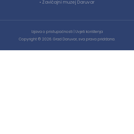
• Zavičajni muzej Daruvar
Izjava o pristupačnosti
|
Uvjeti korištenja
Copyright © 2026. Grad Daruvar, sva prava pridržana.