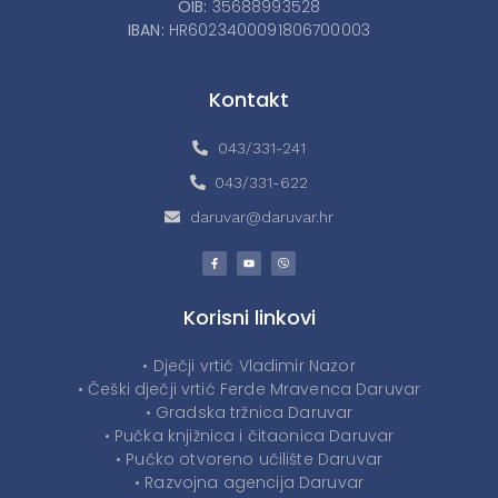
OIB:
35688993528
IBAN:
HR6023400091806700003
Kontakt
043/331-241
043/331-622
daruvar@daruvar.hr
Korisni linkovi
• Dječji vrtić Vladimir Nazor
• Češki dječji vrtić Ferde Mravenca Daruvar
• Gradska tržnica Daruvar
• Pučka knjižnica i čitaonica Daruvar
• Pučko otvoreno učilište Daruvar
• Razvojna agencija Daruvar