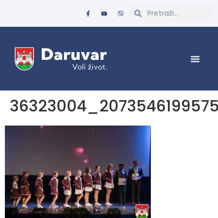
36323004_2073546199575