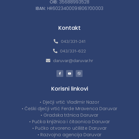
OIB:
35688993528
IBAN:
HR6023400091806700003
Kontakt
043/331-241
043/331-622
daruvar@daruvar.hr
Korisni linkovi
• Dječji vrtić Vladimir Nazor
• Češki dječji vrtić Ferde Mravenca Daruvar
• Gradska tržnica Daruvar
• Pučka knjižnica i čitaonica Daruvar
• Pučko otvoreno učilište Daruvar
• Razvojna agencija Daruvar