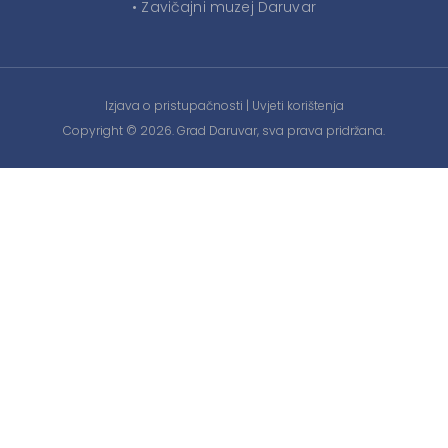
• Zavičajni muzej Daruvar
Izjava o pristupačnosti
|
Uvjeti korištenja
Copyright © 2026. Grad Daruvar, sva prava pridržana.