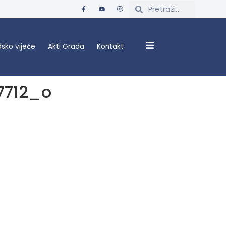
sko vijeće
Akti Grada
Kontakt
7712_o