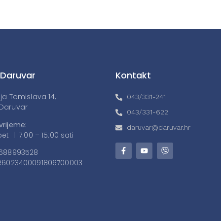
 Daruvar
Kontakt
lja Tomislava 14,
043/331-241
Daruvar
043/331-622
vrijeme:
daruvar@daruvar.hr
et | 7:00 – 15:00 sati
688993528
6023400091806700003