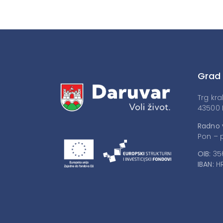
Grad
Trg kra
43500 
Radno 
Pon – p
OIB:
35
IBAN:
HR