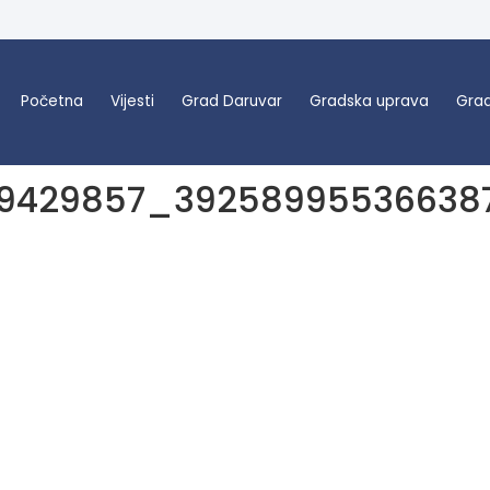
Početna
Vijesti
Grad Daruvar
Gradska uprava
Grad
39429857_39258995536638