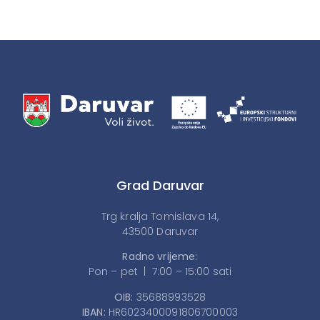
Grad Daruvar
Trg kralja Tomislava 14,
43500 Daruvar
Radno vrijeme:
Pon – pet | 7:00 – 15:00 sati
OIB:
35688993528
IBAN:
HR6023400091806700003