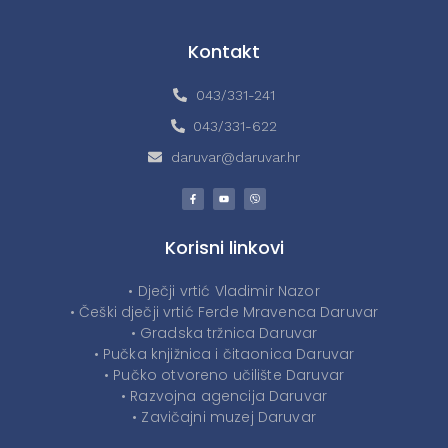
Kontakt
043/331-241
043/331-622
daruvar@daruvar.hr
Korisni linkovi
• Dječji vrtić Vladimir Nazor
• Češki dječji vrtić Ferde Mravenca Daruvar
• Gradska tržnica Daruvar
• Pučka knjižnica i čitaonica Daruvar
• Pučko otvoreno učilište Daruvar
• Razvojna agencija Daruvar
• Zavičajni muzej Daruvar