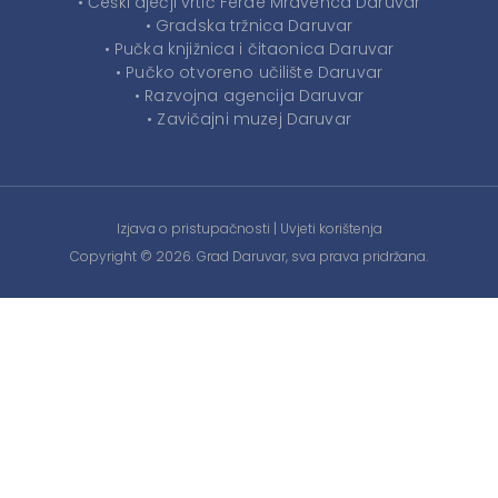
• Češki dječji vrtić Ferde Mravenca Daruvar
• Gradska tržnica Daruvar
• Pučka knjižnica i čitaonica Daruvar
• Pučko otvoreno učilište Daruvar
• Razvojna agencija Daruvar
• Zavičajni muzej Daruvar
Izjava o pristupačnosti
|
Uvjeti korištenja
Copyright © 2026. Grad Daruvar, sva prava pridržana.