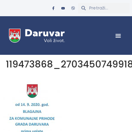
119473868_27034507499