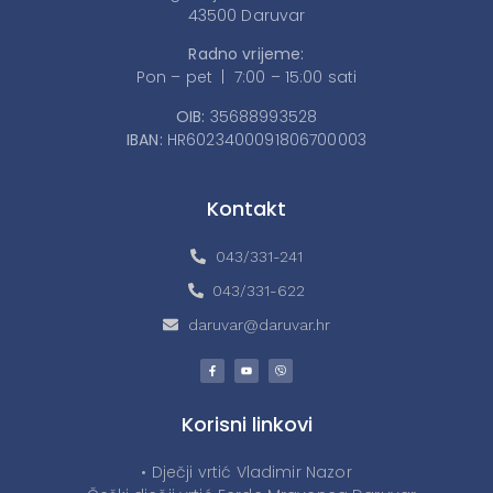
43500 Daruvar
Radno vrijeme:
Pon – pet | 7:00 – 15:00 sati
OIB:
35688993528
IBAN:
HR6023400091806700003
Kontakt
043/331-241
043/331-622
daruvar@daruvar.hr
Korisni linkovi
• Dječji vrtić Vladimir Nazor