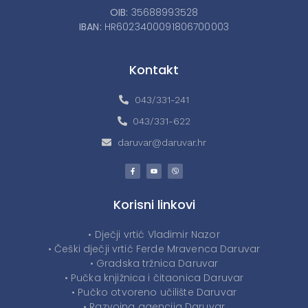
OIB:
35688993528
IBAN:
HR6023400091806700003
Kontakt
043/331-241
043/331-622
daruvar@daruvar.hr
Korisni linkovi
• Dječji vrtić Vladimir Nazor
• Češki dječji vrtić Ferde Mravenca Daruvar
• Gradska tržnica Daruvar
• Pučka knjižnica i čitaonica Daruvar
• Pučko otvoreno učilište Daruvar
• Razvojna agencija Daruvar