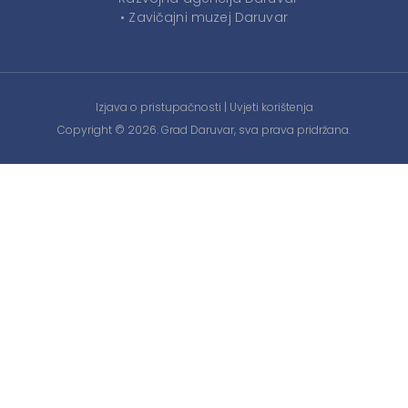
• Zavičajni muzej Daruvar
Izjava o pristupačnosti
|
Uvjeti korištenja
Copyright © 2026. Grad Daruvar, sva prava pridržana.