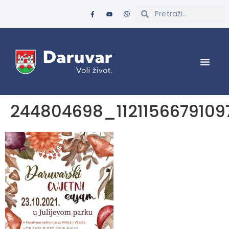
244804698_112115667910