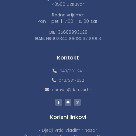
43500 Daruvar
Radno vrijeme:
Pon – pet | 7:00 – 15:00 sati
OIB:
35688993528
IBAN:
HR6023400091806700003
Kontakt
043/331-241
043/331-622
daruvar@daruvar.hr
Korisni linkovi
• Dječji vrtić Vladimir Nazor