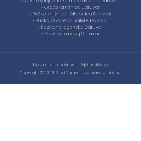
• Češki dječji vrtić Ferde Mravenca Daruvar
• Gradska tržnica Daruvar
• Pučka knjižnica i čitaonica Daruvar
• Pučko otvoreno učilište Daruvar
• Razvojna agencija Daruvar
• Zavičajni muzej Daruvar
Izjava o pristupačnosti
|
Uvjeti korištenja
Copyright © 2026. Grad Daruvar, sva prava pridržana.