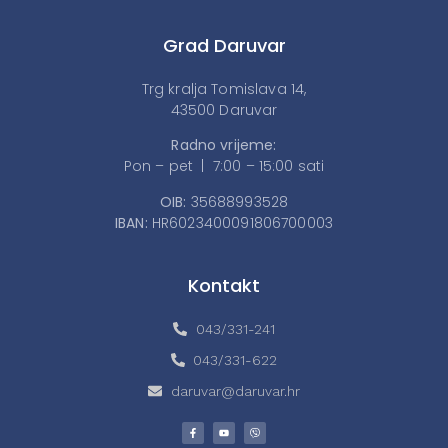
Grad Daruvar
Trg kralja Tomislava 14,
43500 Daruvar
Radno vrijeme:
Pon – pet | 7:00 – 15:00 sati
OIB:
35688993528
IBAN:
HR6023400091806700003
Kontakt
043/331-241
043/331-622
daruvar@daruvar.hr