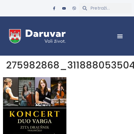
275982868_31188805350