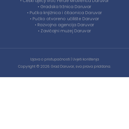
• Češki dječji vrtić Ferde Mravenca Daruvar
• Gradska tržnica Daruvar
• Pučka knjižnica i čitaonica Daruvar
• Pučko otvoreno učilište Daruvar
• Razvojna agencija Daruvar
• Zavičajni muzej Daruvar
Izjava o pristupačnosti
|
Uvjeti korištenja
Copyright © 2026. Grad Daruvar, sva prava pridržana.