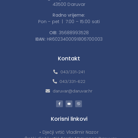
43500 Daruvar
Radno vrijeme:
Pon – pet | 7:00 – 15:00 sati
OIB:
35688993528
IBAN:
HR6023400091806700003
Kontakt
043/331-241
043/331-622
daruvar@daruvar.hr
Korisni linkovi
• Dječji vrtić Vladimir Nazor