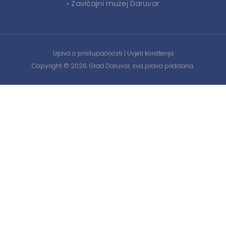
• Zavičajni muzej Daruvar
Izjava o pristupačnosti
|
Uvjeti korištenja
Copyright © 2026. Grad Daruvar, sva prava pridržana.