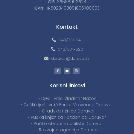
OIB:
35688993528
IBAN:
HR6023400091806700003
Kontakt
043/331-241
043/331-622
daruvar@daruvar.hr
Korisni linkovi
• Dječji vrtić Vladimir Nazor
• Češki dječji vrtić Ferde Mravenca Daruvar
• Gradska tržnica Daruvar
• Pučka knjižnica i čitaonica Daruvar
• Pučko otvoreno učilište Daruvar
• Razvojna agencija Daruvar