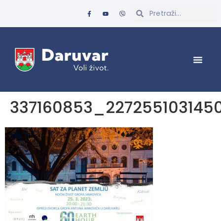
337160853_227255103145