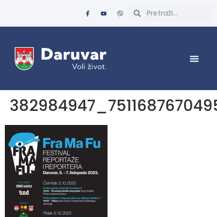
382984947_75116876704