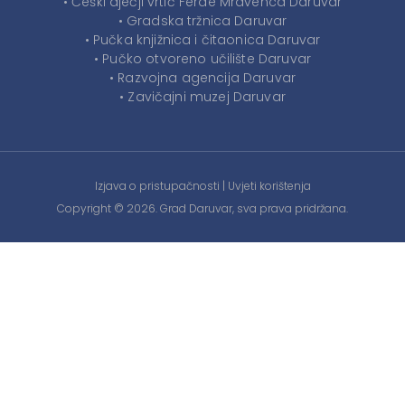
• Češki dječji vrtić Ferde Mravenca Daruvar
• Gradska tržnica Daruvar
• Pučka knjižnica i čitaonica Daruvar
• Pučko otvoreno učilište Daruvar
• Razvojna agencija Daruvar
• Zavičajni muzej Daruvar
Izjava o pristupačnosti
|
Uvjeti korištenja
Copyright © 2026. Grad Daruvar, sva prava pridržana.