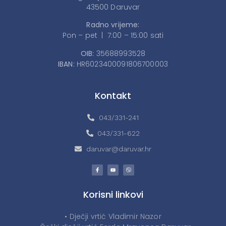
43500 Daruvar
Radno vrijeme:
Pon – pet | 7:00 – 15:00 sati
OIB:
35688993528
IBAN:
HR6023400091806700003
Kontakt
043/331-241
043/331-622
daruvar@daruvar.hr
Korisni linkovi
• Dječji vrtić Vladimir Nazor