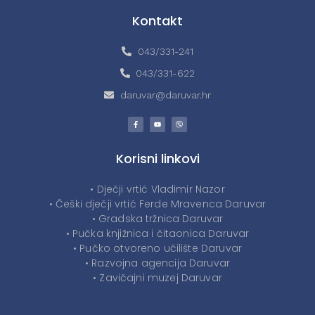
Kontakt
043/331-241
043/331-622
daruvar@daruvar.hr
Korisni linkovi
• Dječji vrtić Vladimir Nazor
• Češki dječji vrtić Ferde Mravenca Daruvar
• Gradska tržnica Daruvar
• Pučka knjižnica i čitaonica Daruvar
• Pučko otvoreno učilište Daruvar
• Razvojna agencija Daruvar
• Zavičajni muzej Daruvar