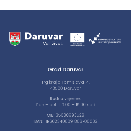
Grad Daruvar
Trg kralja Tomislava 14,
43500 Daruvar
Radno vrijeme:
Pon – pet | 7:00 – 15:00 sati
OIB:
35688993528
IBAN:
HR6023400091806700003