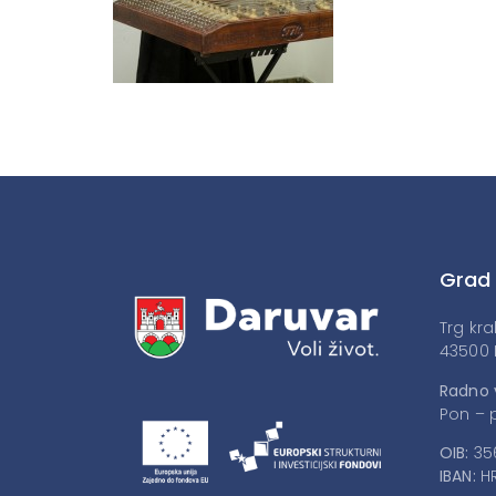
Grad
Trg kra
43500 
Radno 
Pon – p
OIB:
35
IBAN:
HR