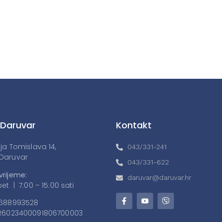
 Daruvar
Kontakt
lja Tomislava 14,
043/331-241
Daruvar
043/331-622
vrijeme:
daruvar@daruvar.hr
et | 7:00 – 15:00 sati
688993528
6023400091806700003