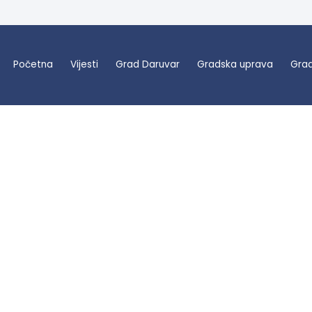
Početna
Vijesti
Grad Daruvar
Gradska uprava
Grad