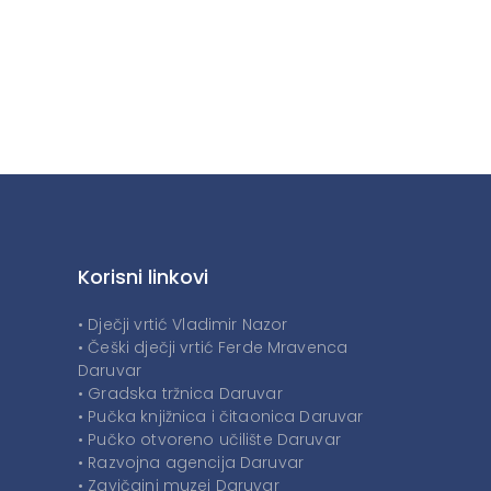
Korisni linkovi
• Dječji vrtić Vladimir Nazor
• Češki dječji vrtić Ferde Mravenca
Daruvar
• Gradska tržnica Daruvar
• Pučka knjižnica i čitaonica Daruvar
• Pučko otvoreno učilište Daruvar
• Razvojna agencija Daruvar
• Zavičajni muzej Daruvar