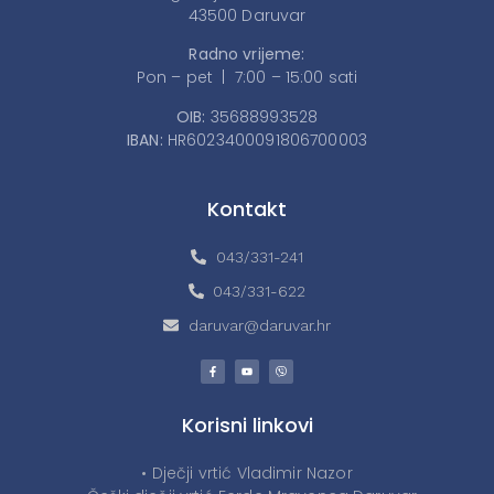
43500 Daruvar
Radno vrijeme:
Pon – pet | 7:00 – 15:00 sati
OIB:
35688993528
IBAN:
HR6023400091806700003
Kontakt
043/331-241
043/331-622
daruvar@daruvar.hr
Korisni linkovi
• Dječji vrtić Vladimir Nazor