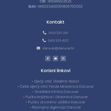
OIB:
35688993528
IBAN:
HR6023400091806700003
Kontakt
043/331-241
043/331-622
daruvar@daruvar.hr
Korisni linkovi
• Dječji vrtić Vladimir Nazor
• Češki dječji vrtić Ferde Mravenca Daruvar
• Gradska tržnica Daruvar
• Pučka knjižnica i čitaonica Daruvar
• Pučko otvoreno učilište Daruvar
• Razvojna agencija Daruvar