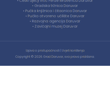
• Češki dječji vrtić Ferde Mravenca Daruvar
• Gradska tržnica Daruvar
• Pučka knjižnica i čitaonica Daruvar
• Pučko otvoreno učilište Daruvar
• Razvojna agencija Daruvar
• Zavičajni muzej Daruvar
Izjava o pristupačnosti
|
Uvjeti korištenja
Copyright © 2026. Grad Daruvar, sva prava pridržana.