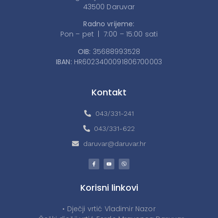
43500 Daruvar
Radno vrijeme:
Pon – pet | 7:00 – 15:00 sati
OIB:
35688993528
IBAN:
HR6023400091806700003
Kontakt
043/331-241
043/331-622
daruvar@daruvar.hr
Korisni linkovi
• Dječji vrtić Vladimir Nazor