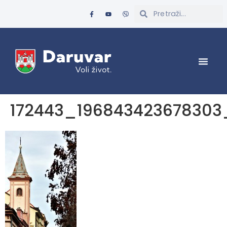
172443_19684342367830