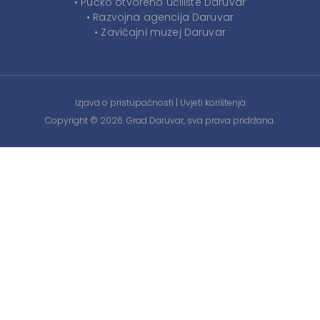
• Pučko otvoreno učilište Daruvar
• Razvojna agencija Daruvar
• Zavičajni muzej Daruvar
Izjava o pristupačnosti
|
Uvjeti korištenja
Copyright © 2026. Grad Daruvar, sva prava pridržana.