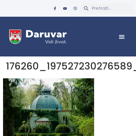
176260_19752723027658