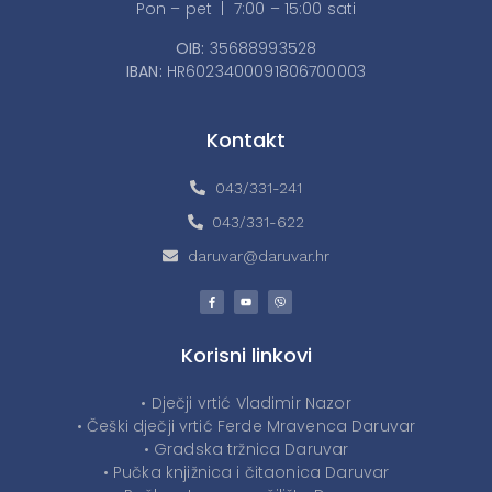
Pon – pet | 7:00 – 15:00 sati
OIB:
35688993528
IBAN:
HR6023400091806700003
Kontakt
043/331-241
043/331-622
daruvar@daruvar.hr
Korisni linkovi
• Dječji vrtić Vladimir Nazor
• Češki dječji vrtić Ferde Mravenca Daruvar
• Gradska tržnica Daruvar
• Pučka knjižnica i čitaonica Daruvar