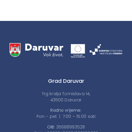
Grad Daruvar
Trg kralja Tomislava 14,
43500 Daruvar
Radno vrijeme:
Pon – pet | 7:00 – 15:00 sati
OIB:
35688993528