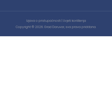
Izjava o pristupačnosti
|
Uvjeti korištenja
Copyright © 2026. Grad Daruvar, sva prava pridržana.