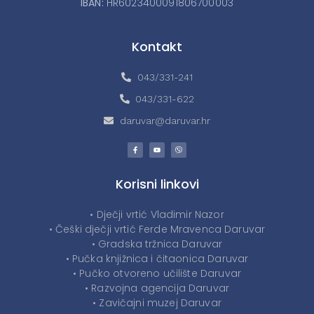
IBAN:
HR6023400091806700003
Kontakt
043/331-241
043/331-622
daruvar@daruvar.hr
Korisni linkovi
• Dječji vrtić Vladimir Nazor
• Češki dječji vrtić Ferde Mravenca Daruvar
• Gradska tržnica Daruvar
• Pučka knjižnica i čitaonica Daruvar
• Pučko otvoreno učilište Daruvar
• Razvojna agencija Daruvar
• Zavičajni muzej Daruvar