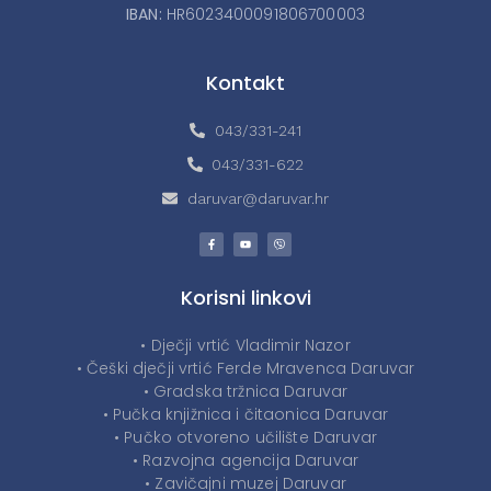
IBAN:
HR6023400091806700003
Kontakt
043/331-241
043/331-622
daruvar@daruvar.hr
Korisni linkovi
• Dječji vrtić Vladimir Nazor
• Češki dječji vrtić Ferde Mravenca Daruvar
• Gradska tržnica Daruvar
• Pučka knjižnica i čitaonica Daruvar
• Pučko otvoreno učilište Daruvar
• Razvojna agencija Daruvar
• Zavičajni muzej Daruvar