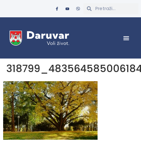
318799_48356458500618