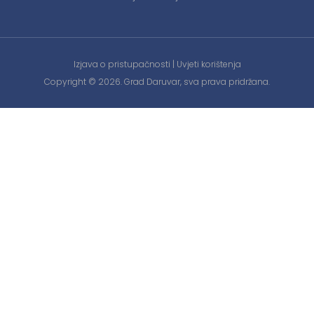
Izjava o pristupačnosti
|
Uvjeti korištenja
Copyright © 2026. Grad Daruvar, sva prava pridržana.