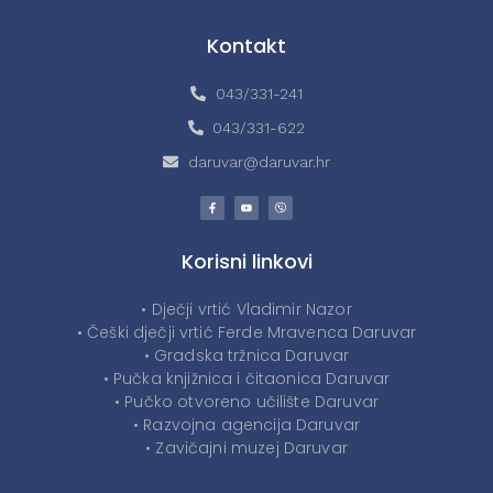
Kontakt
043/331-241
043/331-622
daruvar@daruvar.hr
Korisni linkovi
• Dječji vrtić Vladimir Nazor
• Češki dječji vrtić Ferde Mravenca Daruvar
• Gradska tržnica Daruvar
• Pučka knjižnica i čitaonica Daruvar
• Pučko otvoreno učilište Daruvar
• Razvojna agencija Daruvar
• Zavičajni muzej Daruvar