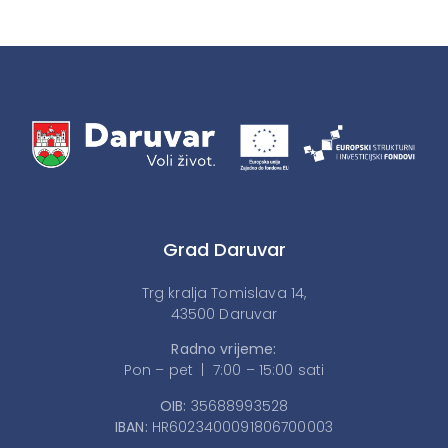
Grad Daruvar
Trg kralja Tomislava 14,
43500 Daruvar
Radno vrijeme:
Pon – pet | 7:00 – 15:00 sati
OIB:
35688993528
IBAN:
HR6023400091806700003