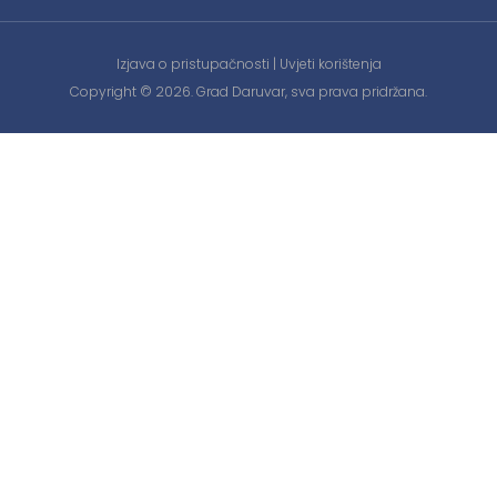
Izjava o pristupačnosti
|
Uvjeti korištenja
Copyright © 2026. Grad Daruvar, sva prava pridržana.