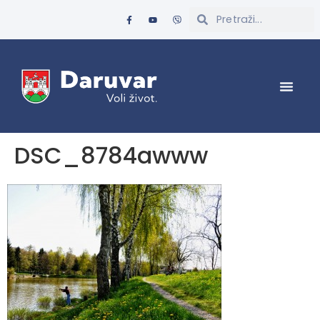
DSC_8784awww