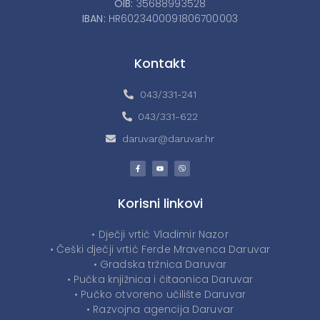
OIB:
35688993528
IBAN:
HR6023400091806700003
Kontakt
043/331-241
043/331-622
daruvar@daruvar.hr
Korisni linkovi
• Dječji vrtić Vladimir Nazor
• Češki dječji vrtić Ferde Mravenca Daruvar
• Gradska tržnica Daruvar
• Pučka knjižnica i čitaonica Daruvar
• Pučko otvoreno učilište Daruvar
• Razvojna agencija Daruvar